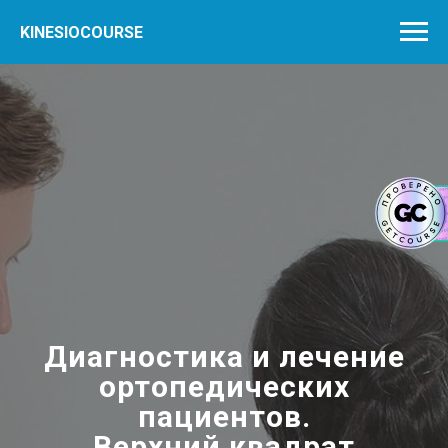
KINESIOCOURSE
Диагностика и лечение
ортопедических
пациентов.
Верхний квадрат